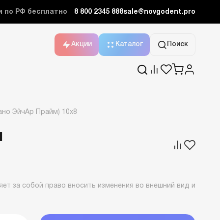
и по РФ бесплатно
8 800 2345 888
sale@novgodent.pro
Акции
Каталог
Поиск
но ЭйчАр Прайм) 10x8
м
ет за собой право вносить изменения во внешний вид и