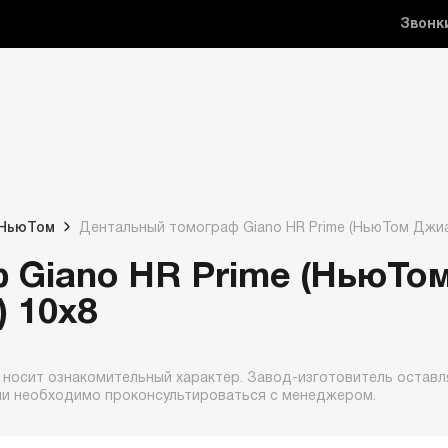
Звонк
 НьюТом
Дентальный томограф Giano HR Prime (НьюТом Джиа
 Giano HR Prime (НьюТо
 10x8
 носит ознакомительный характер. Завод-изготовитель оставля
ии необходимо проконсультироваться с менеджером.