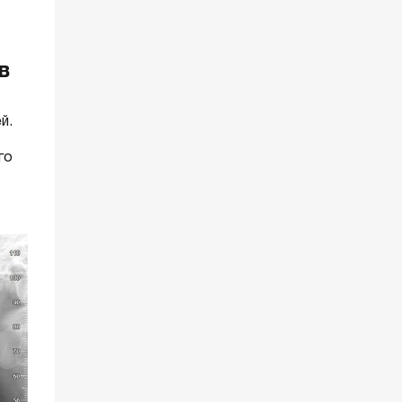
в
й.
го