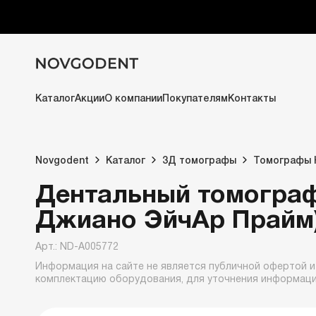
Каталог
Акции
О компании
Покупателям
Контакты
Novgodent
Каталог
3Д томографы
Томографы
Дентальный томограф
Джиано ЭйчАр Прайм)
Арт.: ND-A005772
Информация на сайте не является публичной офертой и
комплектацию оборудования, для уточнения информац