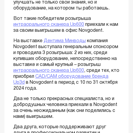
улучшать не только свои знания, но и
оборудование, на котором ты работаешь.
Вот такие победители розыгрыша
интраорального сканера Up600
приехали к нам
за своим выигрышем в офис Novgodent.
На выставке
Дентима Минводы
компания
Novgodent выступала генеральным спонсором
и проводила 3 розыгрыша: 2 из них, среди
купивших оборудование, непосредственно на
выставке и самый крупный – розыгрыш
интраорального сканера Up600
, среди тех, кто
приобрел
CAD/CAM оборудование бренда
Up3d
в Novgodent в период с 10 по 31 октября
2024 года.
Два не только прекрасных специалиста, но и
добродушных человека приехали в Novgodent
за очень неожиданным (как они поделились с
нами) выигрышем.
Два друга, которые поддерживают друг