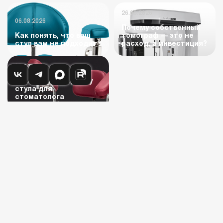
26.06.2026
06.08.2026
Почему собственный
Как понять, что ваш
томограф — это не
стул вам не подходит?
расход, а инвестиция?
16.04.2026
Чек‑лист по подбору
стула для
стоматолога