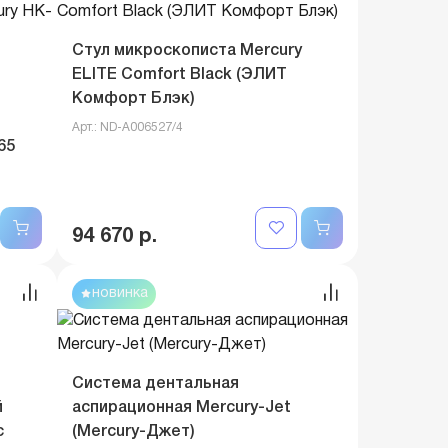
Стул микроскописта Mercury
ELITE Comfort Black (ЭЛИТ
Комфорт Блэк)
Арт.: ND-A006527/4
65
94 670 р.
новинка
Система дентальная
й
аспирационная Mercury-Jet
с
(Mercury-Джет)