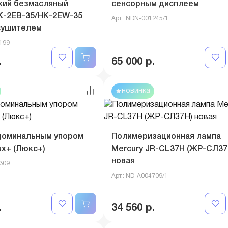
кий безмасляный
сенсорным дисплеем
K-2EВ-35/HK-2EW-35
Арт.: NDN-001245/1
осушителем
1199
.
65 000 р.
новинка
доминальным упором
Полимеризационная лампа
ux+ (Люкс+)
Mercury JR-CL37H (ЖР-CЛ37
новая
0309
Арт.: ND-A004709/1
.
34 560 р.