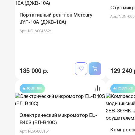
Стул микр
Портативный рентген Mercury
Арт.: NDN-00
JYF-10A (ДЖВ-10A)
Арт.: ND-A004632/1
135 000 р.
129 240 
новинка
новинка
Электрический микромотор EL-
B40S (ЕЛ-B40С)
Компресс
Арт.: NDA-000134