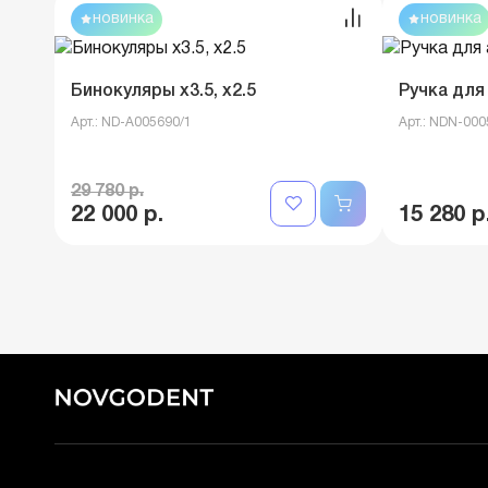
новинка
новинка
Бинокуляры x3.5, x2.5
Ручка для
Арт.: ND-A005690/1
Арт.: NDN-00
29 780 р.
22 000 р.
15 280 р