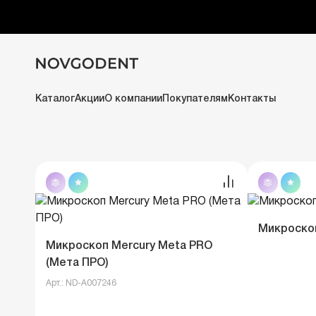
Novgodent
Новинки
Новинки
Каталог
Акции
О компании
Покупателям
Контакты
Микроскоп
Микроскоп Mercury Meta PRO
(Мета ПРО)
Арт.: ND-A007246