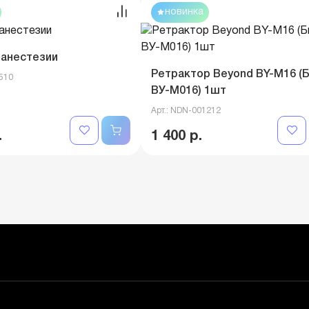
новинка
 анестезии
Ретрактор Beyond BY-M16 (
0510
BУ-M016) 1шт
Арт.: NDN-001212
.
1 400 р.