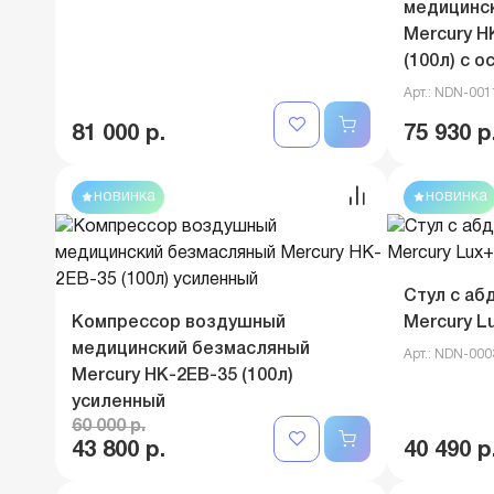
медицинс
Mercury H
(100л) с 
Арт.: NDN-00
81 000 р.
75 930 р
новинка
новинка
Стул с аб
Компрессор воздушный
Mercury L
медицинский безмасляный
Арт.: NDN-00
Mercury HK-2EВ-35 (100л)
усиленный
60 000 р.
43 800 р.
40 490 р