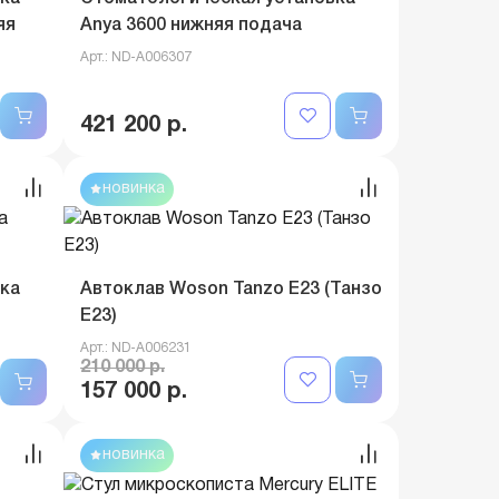
яя
Anya 3600 нижняя подача
Арт.: ND-A006307
421 200 р.
новинка
ка
Автоклав Woson Tanzo E23 (Танзо
E23)
Арт.: ND-A006231
210 000 р.
157 000 р.
новинка