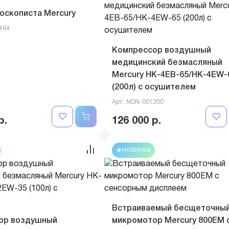
оскописта Mercury
0464
Компрессор воздушный
медицинский безмасляный
Mercury HK-4EВ-65/HK-4EW-
(200л) с осушителем
Арт.: NDN-001200
р.
126 000 р.
новинка
Встраиваемый бесщеточны
ор воздушный
микромотор Mercury 800EM 