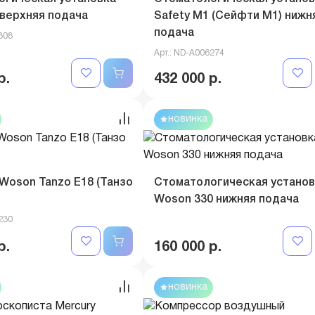
 верхняя подача
Safety M1 (Сейфти M1) нижн
подача
308
Арт.: ND-A006274
р.
432 000 р.
новинка
Woson Tanzo E18 (Танзо
Стоматологическая установ
Woson 330 нижняя подача
230
р.
160 000 р.
новинка