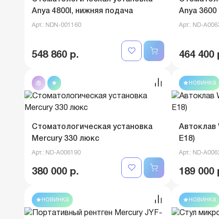
Anya 4800I, нижняя подача
Anya 3600
Арт.: NDN-001160
Арт.: ND-A006
548 860 р.
464 400 
новинка
Стоматологическая установка
Автоклав 
Mercury 330 люкс
E18)
Арт.: ND-A006190
Арт.: ND-A006
380 000 р.
189 000 
новинка
новинка