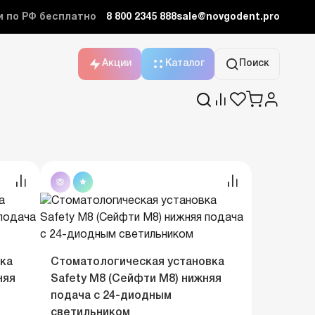
и по РФ бесплатно
8 800 2345 888
sale@novgodent.pro
Акции
Каталог
Поиск
ка
Стоматологическая установка
няя
Safety M8 (Сейфти M8) нижняя
подача с 24-диодным
светильником