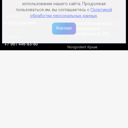
использовании нашего сайта. Продолжая
пользоваться им, вы соглашаетесь с
Политикой
обработки персональных данных
.
Телефон:
Адрес:
8 (800) 2345-888
Ставропольский край, с.
Верхнерусское,
ул. Батайская, д. 24г.
Телефон:
+7 961 446-83-80
Novgodent Крым:
г. Симферополь, ул.
Электронная почта:
Караимская, 24
sale@novgodent.pro
Социальные сети:
Компания
Покупателям
Дополнительно
Личный кабинет
Каталог оборудования