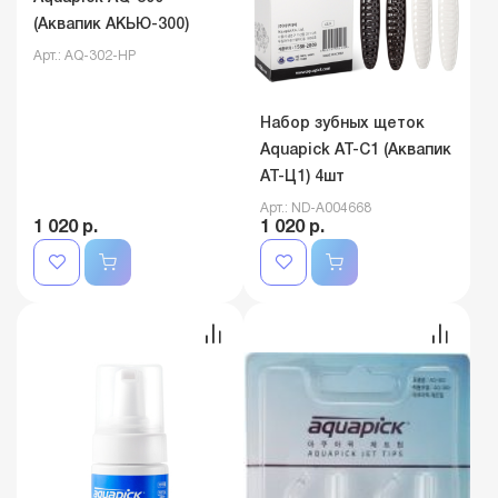
(Аквапик АКЬЮ-300)
Арт.: АQ-302-HP
Набор зубных щеток
Aquapick AT-C1 (Аквапик
AT-Ц1) 4шт
Арт.: ND-A004668
1 020 р.
1 020 р.