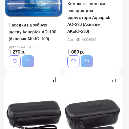
Комплект сменных
насадок для
ирригатора Aquapick
AQ-230 (Аквапик
Насадки на зубную
АКЬЮ-230)
щетку Aquapick AQ-100
(Аквапик АКЬЮ-100)
Арт.: ND-A004680
Арт.: ND-A004685
1 270 р.
1 080 р.