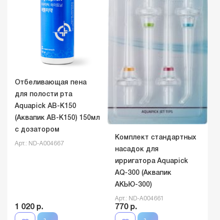
Отбеливающая пена
для полости рта
Aquapick AB-K150
(Аквапик AB-K150) 150мл
с дозатором
Комплект стандартных
Арт.: ND-A004667
насадок для
ирригатора Aquapick
AQ-300 (Аквапик
АКЬЮ-300)
Арт.: ND-A004661
1 020 р.
770 р.