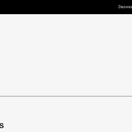
Звонк
S