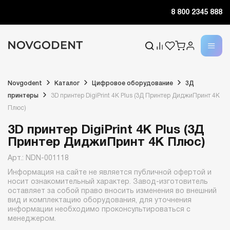
8 800 2345 888
Novgodent
Каталог
Цифровое оборудование
3Д
принтеры
3D принтер DigiPrint 4K Plus (3Д Принтер ДиджиПринт 4К
Плюс)
3D принтер DigiPrint 4K Plus (3Д
Принтер ДиджиПринт 4К Плюс)
Арт.: NDN-001118
Информация на сайте не является публичной офертой и
носит ознакомительный характер. Завод-изготовитель
оставляет за собой право вносить изменения во внешний
вид и комплектацию оборудования, для уточнения
информации необходимо проконсультироваться с
менеджером.