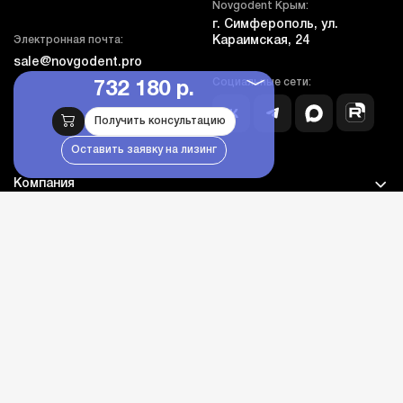
Novgodent Крым:
г. Симферополь, ул.
Электронная почта:
Караимская, 24
sale@novgodent.pro
Социальные сети:
732 180 р.
Получить консультацию
Оставить заявку на лизинг
Компания
Покупателям
Дополнительно
Личный кабинет
Каталог оборудования
Бланк гарантии и сервиса
© novgodent.pro, все права защищены, 2005-2026
Дизайн - NDA