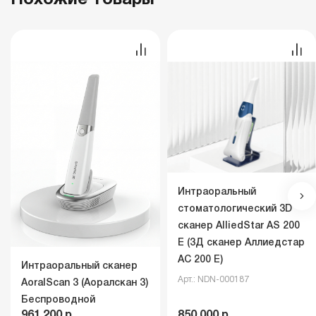
Похожие товары
Интраоральный
стоматологический 3D
сканер AlliedStar AS 200
E (3Д сканер Аллиедстар
АС 200 Е)
Интраоральный сканер
Арт.: NDN-000187
AoralScan 3 (Аоралскан 3)
Беспроводной
961 200 р.
850 000 р.