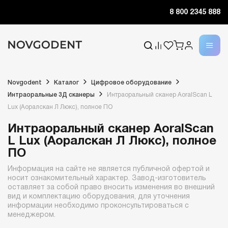
8 800 2345 888
Novgodent
Каталог
Цифровое оборудование
Интраоральные 3Д сканеры
Интраоральный сканер AoralScan L
Lux (Аоралскан Л Люкс), полное ПО
Интраоральный сканер AoralScan
L Lux (Аоралскан Л Люкс), полное
ПО
Информация на сайте не является публичной офертой и
носит ознакомительный характер. Завод-изготовитель
оставляет за собой право вносить изменения во внешний
вид и комплектацию оборудования, для уточнения
информации необходимо проконсультироваться с
менеджером.