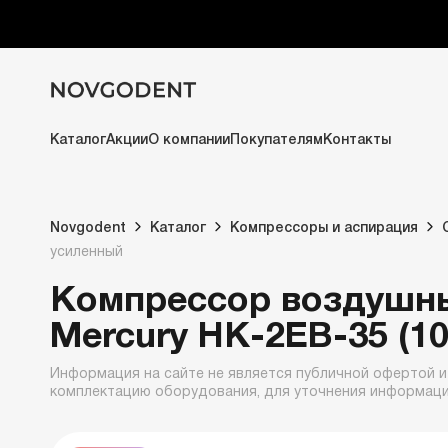
Каталог
Акции
О компании
Покупателям
Контакты
Novgodent
Каталог
Компрессоры и аспирация
усиленный
Компрессор воздушн
Mercury HK-2EВ-35 (1
Информация на сайте не является публичной офертой и
комплектацию оборудования, для уточнения информац