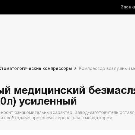
Звонк
Стоматологические компрессоры
Компрессор воздушный ме
ый медицинский безмасл
00л) усиленный
 носит ознакомительный характер. Завод-изготовитель оставля
ии необходимо проконсультироваться с менеджером.