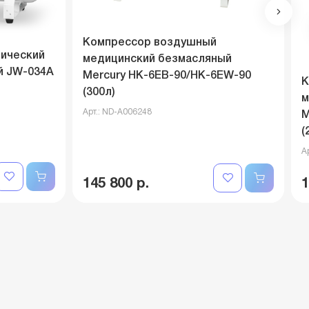
Компрессор воздушный
ический
медицинский безмасляный
й JW-034A
Mercury HK-6EВ-90/HK-6EW-90
К
(300л)
м
Арт.: ND-A006248
M
(
А
145 800 р.
1