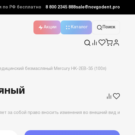
и по РФ бесплатно
8 800 2345 888
sale@novgodent.pro
Акции
Каталог
Поиск
дицинский безмасляный Mercury HK-2EВ-35 (100л)
яный
ет за собой право вносить изменения во внешний вид и