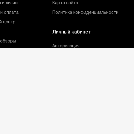
 и лизинг
Карта сайта
и оплата
Политика конфиденциальности
й центр
Личный кабинет
 обзоры
Авторизация
Регистрация
Мои заказы
Лист сравнения
Корзина
Избранные