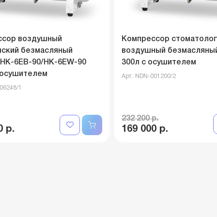
ссор воздушный
Компрессор стоматолог
ский безмасляный
воздушный безмасляны
 HK-6EВ-90/HK-6EW-90
300л с осушителем
с осушителем
Арт.: NDN-001200/2
006248/1
232 200 р.
0 р.
169 000 р.