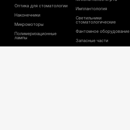
Оптика для стоматологии
Имплантология
Наконечники
Светильники
стоматологические
Микромоторы
Фантомное оборудование
Полимеризационные
лампы
Запасные части
Средства
индивидуальной защиты
Программное
обеспечение
Бланк гарантии и сервиса