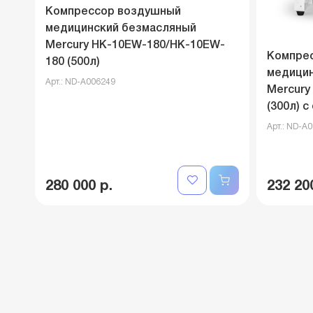
Компрессор воздушный
медицинский безмасляный
Mercury HK-10EW-180/HK-10EW-
Компре
180 (500л)
медицин
Арт.: ND-A006249
Mercury
(300л) 
Арт.: ND-A
280 000 р.
232 20