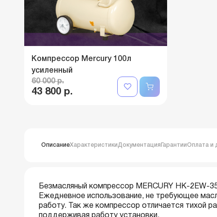
Компрессор Mercury 100л
усиленный
60 000 р.
43 800 р.
Описание
Характеристики
Документация
Гарантии
Оплата и 
Безмасляный компрессор MERCURY HK-2EW-35 я
Ежедневное использование, не требующее масл
работу. Так же компрессор отличается тихой р
поддерживая работу установки.