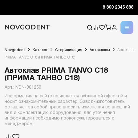
8 800 2345 888
Novgodent
Каталог
Стерилизация
Автоклавы
Автоклав
PRIMA TANVO C18 (ПРИМА ТАНВО C18)
Автоклав PRIMA TANVO C18
(ПРИМА ТАНВО C18)
Арт.: NDN-001259
Информация на сайте не является публичной офертой и
носит ознакомительный характер. Завод-изготовитель
оставляет за собой право вносить изменения во внешний
вид и комплектацию оборудования, для уточнения
информации необходимо проконсультироваться с
менеджером.