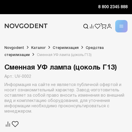
8 800 2345 888
Novgodent
Каталог
Стерилизация
Средства
стерилизации
Сменная УФ лампа (цоколь Г13)
Сменная УФ лампа (цоколь Г13)
Арт.: UV-0002
Информация на сайте не является публичной офертой и
носит ознакомительный характер. Завод-изготовитель
оставляет за собой право вносить изменения во внешний
вид и комплектацию оборудования, для уточнения
информации необходимо проконсультироваться с
менеджером.