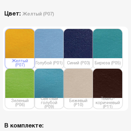
Цвет:
Желтый (P07)
Желтый
Голубой (P01)
Синий (P03)
Бирюза (P05)
(P07)
Светлый
Темно-
Зеленый
Бежевый
голубой
коричневый
(P06)
(P10)
(P09)
(P11)
В комплекте: