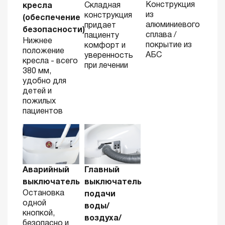
Конструкция
Складная
кресла
из
конструкция
(обеспечение
алюминиевого
придает
безопасности)
сплава /
пациенту
Нижнее
покрытие из
комфорт и
положение
АБС
уверенность
кресла - всего
при лечении
380 мм,
удобно для
детей и
пожилых
пациентов
Аварийный
Главный
выключатель
выключатель
Остановка
подачи
одной
воды/
кнопкой,
воздуха/
безопасно и