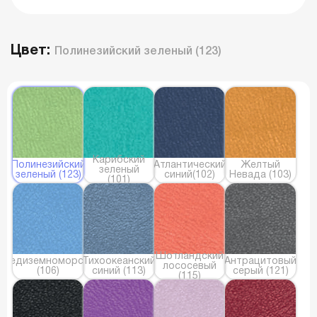
Цвет:
Полинезийский зеленый (123)
Карибский
Полинезийский
Атлантический
Желтый
зеленый
зеленый (123)
синий(102)
Невада (103)
(101)
Шотландский
Средиземноморский
Тихоокеанский
Антрацитовый
лососевый
(106)
синий (113)
серый (121)
(115)