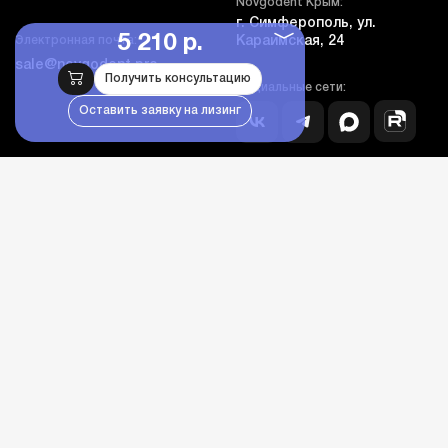
Novgodent Крым:
г. Симферополь, ул.
5 210 р.
Электронная почта:
Караимская, 24
sale@novgodent.pro
Получить консультацию
Социальные сети:
Оставить заявку на лизинг
Компания
Покупателям
Дополнительно
Личный кабинет
Каталог оборудования
Бланк гарантии и сервиса
© novgodent.pro, все права защищены, 2005-2026
Дизайн - NDA