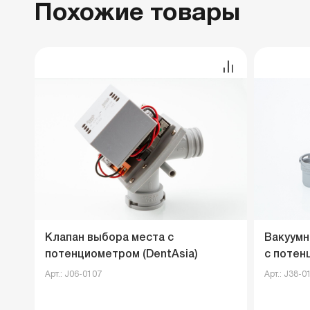
Похожие товары
Клапан выбора места с
Вакуумн
потенциометром (DentAsia)
с потен
Арт.: J06-0107
Арт.: J38-0