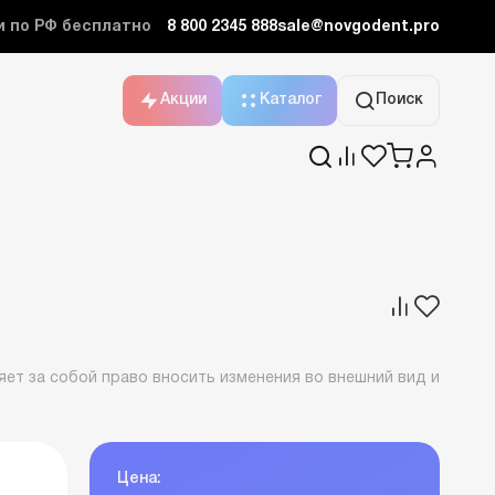
и по РФ бесплатно
8 800 2345 888
sale@novgodent.pro
Акции
Каталог
Поиск
ет за собой право вносить изменения во внешний вид и
Цена: