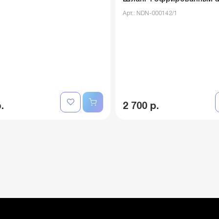
Арт.: NDN-000142/1
.
2 700 р.