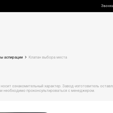
Звонк
мы аспирации
Клапан выбора места
 носит ознакомительный характер. Завод-изготовитель оставля
ии необходимо проконсультироваться с менеджером.