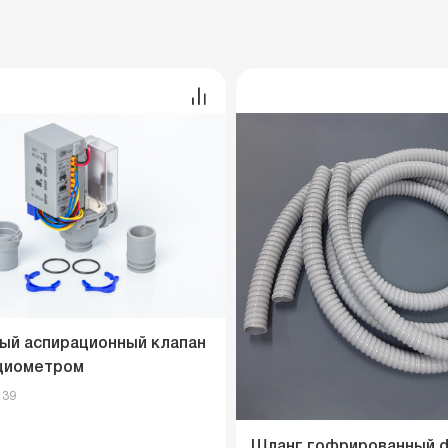
ый аспирационный клапан
циометром
139
Шланг гофрированный d