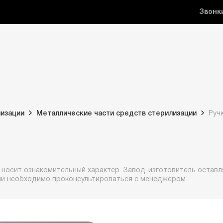
Звонк
лизации
Металлические части средств стерилизации
Руч
 носит ознакомительный характер. Завод-изготовитель оставля
ии необходимо проконсультироваться с менеджером.