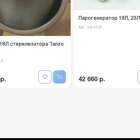
Парогенератор 18Л, 23Л
Арт.: nd-4121
18Л стерилизатора Tanzo
15
 р.
42 660 р.