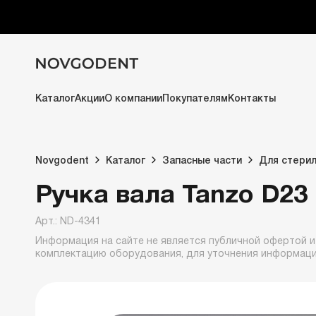
Каталог
Акции
О компании
Покупателям
Контакты
Novgodent
Каталог
Запасные части
Для стери
Ручка вала Tanzo D23
Арт.: ND-4341
Информация на сайте не является публичной офертой и
комплектацию оборудования, для уточнения информац