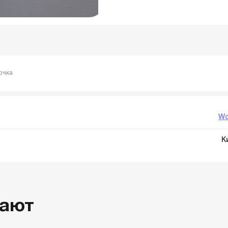
очка
Wo
К
пают