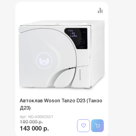
Автоклав Woson Tanzo D23 (Танзо
Д23)
Арт.: ND-A006232/1
190 000 р.
143 000 р.