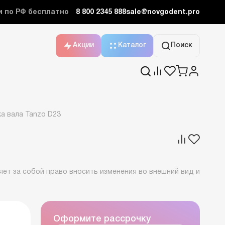
и по РФ бесплатно
8 800 2345 888
sale@novgodent.pro
Акции
Каталог
Поиск
ка вала Tanzo D23
ет за собой право вносить изменения во внешний вид и
Оформите рассрочку