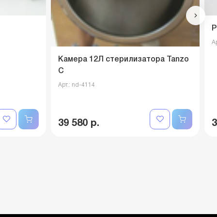
Р
А
Камера 12Л стерилизатора Tanzo
C
Арт.: nd-4114
39 580 р.
3