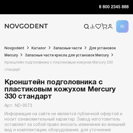
8 800 2345 888
Novgodent
Каталог
Запасные части
Для установок
Mercury
Запасные части кресла для установок Mercury
Кронштейн подголовника с пластиковым кожухом Mercury 330
стандарт
Кронштейн подголовника с
пластиковым кожухом Mercury
330 стандарт
Арт.: ND-9073
Информация на сайте не является публичной офертой и
носит ознакомительный характер. Завод-изготовитель
оставляет за собой право вносить изменения во внешний
вид и комплектацию оборудования, для уточнения