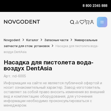
8 800 2345 888
Novgodent
Каталог
Запасные части
Универсальные
запчасти для стом. установок
Насадка для пистолета вода-
воздух DentAsia
Насадка для пистолета вода-
воздух DentAsia
Арт.: nd-6005
Информация на сайте не является публичной офертой и
носит ознакомительный характер. Завод-изготовитель
оставляет за собой право вносить изменения во внешний
вид и комплектацию оборудования, для уточнения
информации необходимо проконсультироваться с
менеджером.