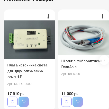
Шланг с фиброоптикой
Плата источника света
DentAsia
для двух оптических
Арт.: nd-6000
ламп Н.Р
Арт.: ND-FO-2000
17 910 р.
11 000 р.