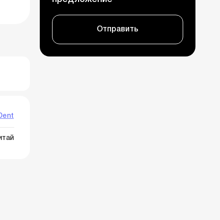
Отправить
Dent
итай