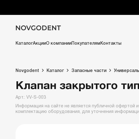
Каталог
Акции
О компании
Покупателям
Контакты
Novgodent
Каталог
Запасные части
Универсаль
Клапан закрытого ти
Арт.: VV-S-003
Информация на сайте не является публичной офертой и
комплектацию оборудования, для уточнения информац