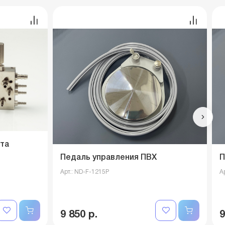
нта
Педаль управления ПВХ
П
Арт.: ND-F-1215P
А
9 850 р.
9