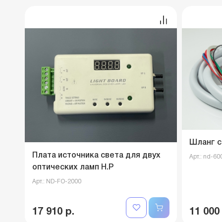
Шланг с
Плата источника света для двух
Арт.: nd-60
оптических ламп Н.Р
Арт.: ND-FO-2000
17 910 р.
11 000