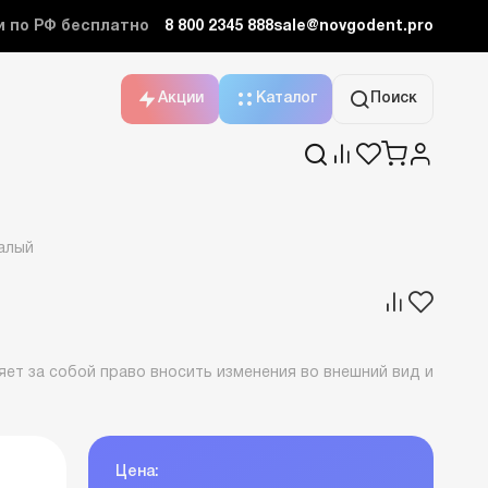
и по РФ бесплатно
8 800 2345 888
sale@novgodent.pro
Акции
Каталог
Поиск
алый
ет за собой право вносить изменения во внешний вид и
Цена: