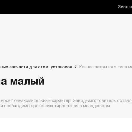
Звонк
ные запчасти для стом. установок
Клапан закрытого типа м
па малый
 носит ознакомительный характер. Завод-изготовитель оставля
ии необходимо проконсультироваться с менеджером.