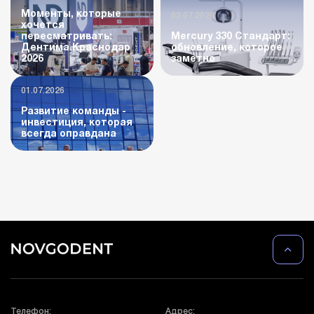
Моменты, которые
02.07.2026
хочется
пересматривать:
Mercury 330 Стандарт:
Дентима Краснодар
обновление, которое
2026
заметно
01.07.2026
Развитие команды -
инвестиция, которая
всегда оправдана
Телефон:
Адрес: