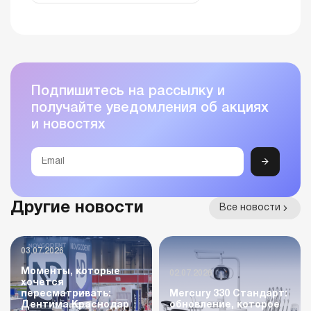
Подпишитесь на рассылку и
получайте уведомления об акциях
и новостях
Другие новости
Все новости
03.07.2026
Моменты, которые
02.07.2026
хочется
пересматривать:
Mercury 330 Стандарт:
Дентима Краснодар
обновление, которое