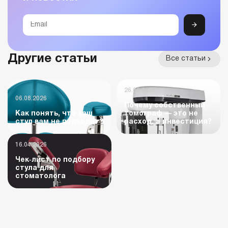
Другие статьи
Все статьи
26.06.2026
06.08.2026
Почему собственный
Как понять, что ваш
томограф — это не
стул вам не подходит?
расход, а инвестиция?
16.04.2026
Чек‑лист по подбору
стула для
стоматолога