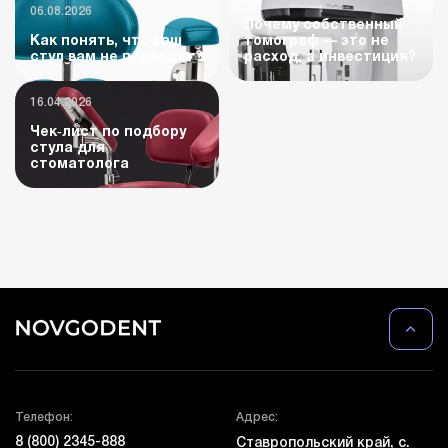
06.08.2026
Почему собственный
Как понять, что ваш
томограф — это не
стул вам не подходит?
расход, а инвестиция?
16.04.2026
Чек‑лист по подбору
стула для
стоматолога
Телефон:
Адрес:
8 (800) 2345-888
Ставропольский край, с.