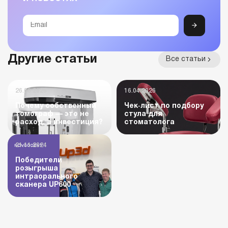
Другие статьи
Все статьи
26.06.2026
16.04.2026
Почему собственный
Чек‑лист по подбору
томограф — это не
стула для
расход, а инвестиция?
стоматолога
21.11.2024
Победители
розыгрыша
интраорального
сканера UP600