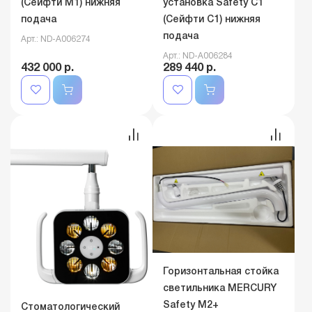
(Сейфти M1) нижняя
установка Safety C1
подача
(Сейфти C1) нижняя
подача
Арт.: ND-A006274
Арт.: ND-A006284
432 000 р.
289 440 р.
Горизонтальная стойка
светильника MERCURY
Safety М2+
Стоматологический