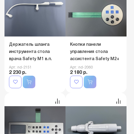
2 410 р.
2 380 р.
Держатель шланга
Кнопки панели
инструмента стола
управления стола
врача Safety M1 в.п.
ассистента Safety M2+
Арт.: nd-2151
Арт.: nd-2060
2 230 р.
2 180 р.