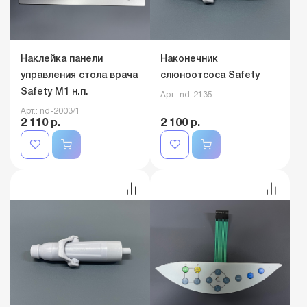
Наклейка панели
Наконечник
управления стола врача
слюноотсоса Safety
Safety M1 н.п.
Арт.: nd-2135
Арт.: nd-2003/1
2 110 р.
2 100 р.