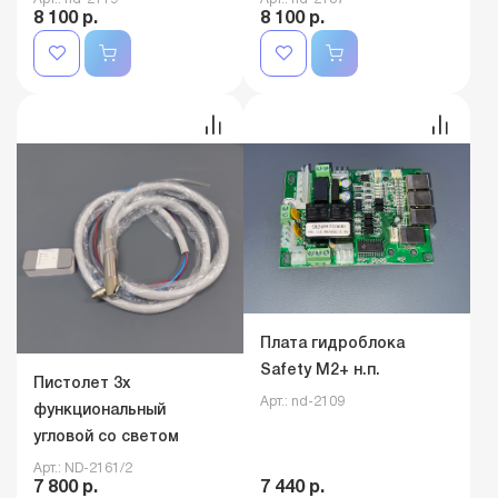
8 100 р.
8 100 р.
Плата гидроблока
Safety M2+ н.п.
Пистолет 3х
Арт.: nd-2109
функциональный
угловой со светом
Арт.: ND-2161/2
7 800 р.
7 440 р.