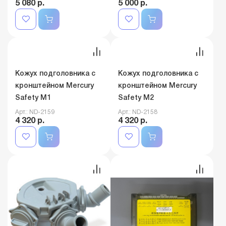
Плата стола врача
Кнопки стола
подкатного блока
ассистента Safety M10
Safety M9+
Арт.: nd-2001
Арт.: nd-2121
5 080 р.
5 000 р.
Кожух подголовника с
Кожух подголовника с
кронштейном Mercury
кронштейном Mercury
Safety М1
Safety М2
Арт.: ND-2159
Арт.: ND-2158
4 320 р.
4 320 р.