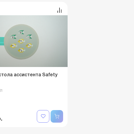
стола ассистента Safety
01
.