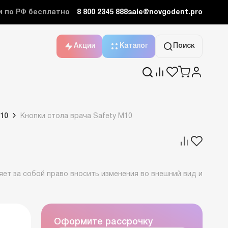
и по РФ бесплатно
8 800 2345 888
sale@novgodent.pro
Акции
Каталог
Поиск
M10
Кнопки стола врача Safety M10
ет за собой право вносить изменения во внешний вид и
Оформите рассрочку