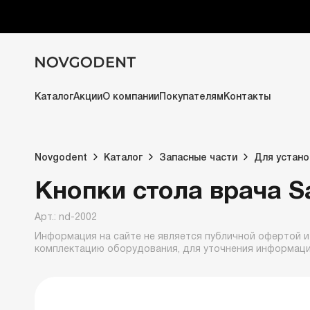
Каталог
Акции
О компании
Покупателям
Контакты
Novgodent
Каталог
Запасные части
Для устано
Кнопки стола врача S
Арт.: nd-2002
Информация на сайте не является публичной офертой и
комплектацию оборудования, для уточнения информац