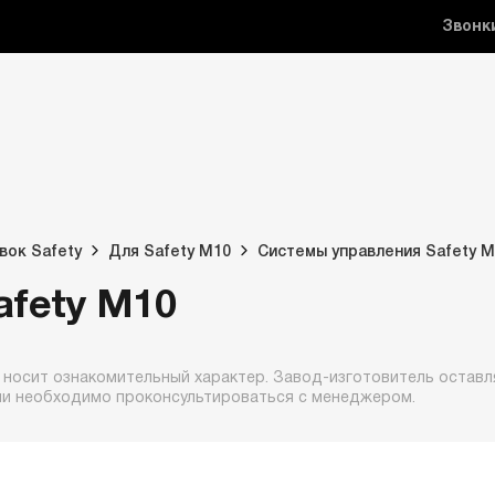
Звонк
вок Safety
Для Safety M10
Системы управления Safety 
afety M10
 носит ознакомительный характер. Завод-изготовитель оставля
ии необходимо проконсультироваться с менеджером.