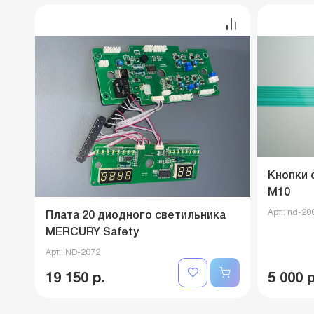
Кнопки 
M10
Арт.: nd-20
Плата 20 диодного светильника
MERCURY Safety
Арт.: ND-2072
19 150 р.
5 000 р