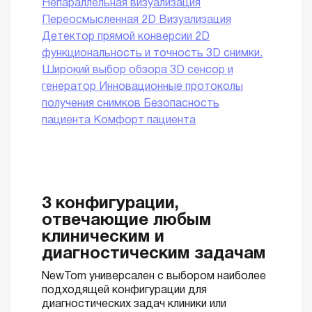
Непараллельная визуализация
Переосмысленная 2D Визуализация
Детектор прямой конверсии
2D
функциональность и точность
3D снимки.
Широкий выбор обзора
3D сенсор и
генератор
Инновационные протоколы
получения снимков
Безопасность
пациента
Комфорт пациента
3 конфигурации,
отвечающие любым
клиническим и
диагностическим задачам
NewTom универсален с выбором наиболее
подходящей конфигурации для
диагностических задач клиники или