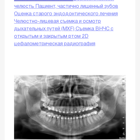
челюсть
Пациент, частично лишенный зубов
Оценка старого эндодонтического лечения
Челюстно-лицевая съемка и осмотр
дыхательных путей (MXF)
Съемка ВНЧС с
открытым и закрытым ртом
2D
цефалометрическая радиография