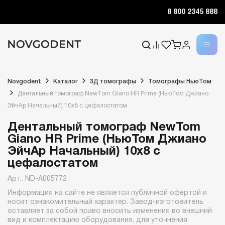
8 800 2345 888
Novgodent
Каталог
3Д томографы
Томографы НьюТом
Дентальный томограф NewTom Giano HR Prime (НьюТом Джиано
ЭйчАр Начальный) 10x8 с цефалостатом
Дентальный томограф NewTom
Giano HR Prime (НьюТом Джиано
ЭйчАр Начальный) 10x8 с
цефалостатом
Арт.: ND-A005772
Информация на сайте не является публичной офертой и
носит ознакомительный характер. Завод-изготовитель
оставляет за собой право вносить изменения во внешний
вид и комплектацию оборудования, для уточнения