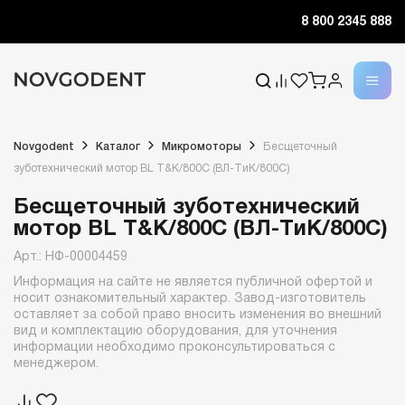
8 800 2345 888
Novgodent
Каталог
Микромоторы
Бесщеточный
зуботехнический мотор BL T&K/800C (ВЛ-TиK/800C)
Бесщеточный зуботехнический
мотор BL T&K/800C (ВЛ-TиK/800C)
Арт.: НФ-00004459
Информация на сайте не является публичной офертой и
носит ознакомительный характер. Завод-изготовитель
оставляет за собой право вносить изменения во внешний
вид и комплектацию оборудования, для уточнения
информации необходимо проконсультироваться с
менеджером.