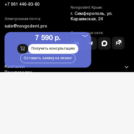
+7 961 446-83-80
Novgodent Крым:
г. Симферополь, ул.
Электронная почта:
Караимская, 24
sale@novgodent.pro
Социальные сети:
7 590 р.
Получить консультацию
Оставить заявку на лизинг
Компания
Покупателям
Дополнительно
Личный кабинет
Каталог оборудования
Бланк гарантии и сервиса
© novgodent.pro, все права защищены, 2005-2026
Дизайн - NDA