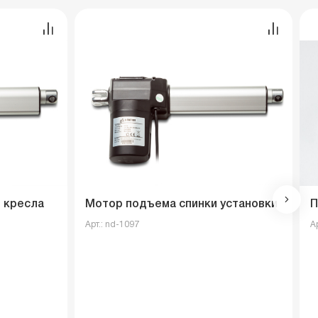
 кресла
Мотор подъема спинки установки
П
Арт.: nd-1097
А