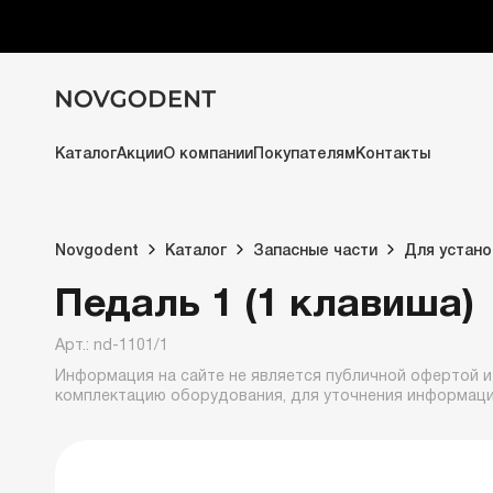
Каталог
Акции
О компании
Покупателям
Контакты
Novgodent
Каталог
Запасные части
Для устано
Педаль 1 (1 клавиша)
Арт.: nd-1101/1
Информация на сайте не является публичной офертой и
комплектацию оборудования, для уточнения информац