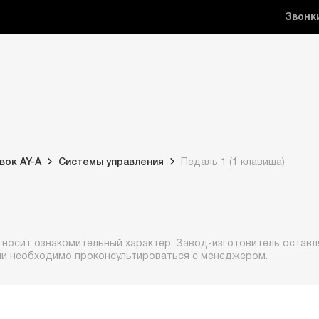
Звонк
вок AY-A
Системы управления
Педаль 1 (1 клавиша)
 носит ознакомительный характер. Завод-изготовитель оставля
ии необходимо проконсультироваться с менеджером.