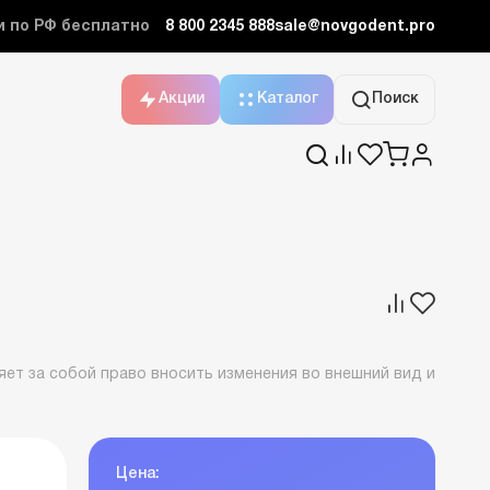
и по РФ бесплатно
8 800 2345 888
sale@novgodent.pro
Акции
Каталог
Поиск
ет за собой право вносить изменения во внешний вид и
Цена: