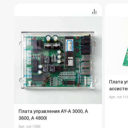
Плата у
ассистен
Арт.: nd-11
Плата управления AY-A 3000, А
3600, А 4800I
Арт.: nd-1096