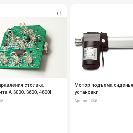
правления столика
Мотор подъема сиденья
та A 3000, 3600, 4800I
установки
06
Арт.: nd-1098