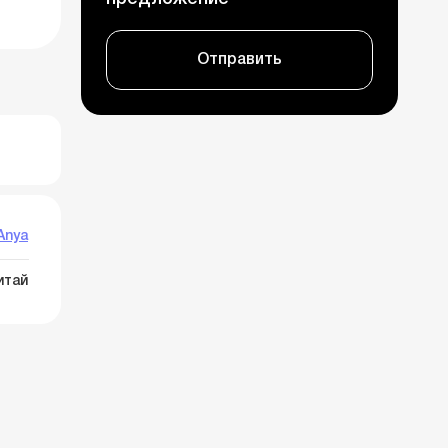
Отправить
Anya
итай