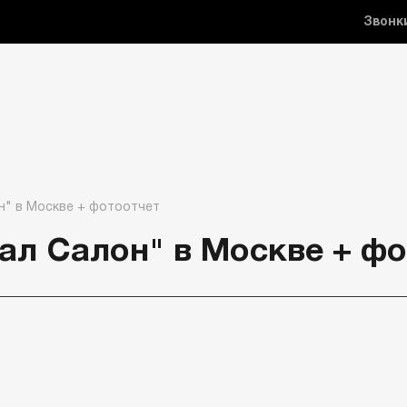
Звонк
н" в Москве + фотоотчет
ал Салон" в Москве + фо