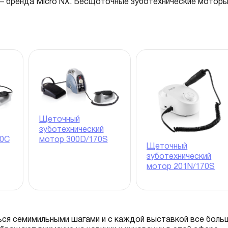
 – бренда Micro NX. Бесщоточные зуботехнические мотор
Щеточный
зуботехнический
мотор 300D/170S
00C
Щеточный
зуботехнический
мотор 201N/170S
ся семимильными шагами и с каждой выставкой все боль