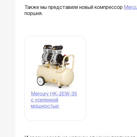
Также мы представили новый компрессор
Merc
поршня.
Mercury HK-2EW-35
с усиленной
мощностью