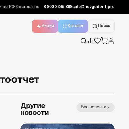
и по РФ бесплатно
8 800 2345 888
sale@novgodent.pro
Акции
Каталог
Поиск
тоотчет
Другие
Все новости
новости