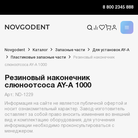
8 800 2345 888
Novgodent
Каталог
Запасные части
Для установок AY-A
Пластиковые запасные части
Резиновый наконечник
слюноотсоса AY-A 1000
Резиновый наконечник
слюноотсоса AY-A 1000
Арт.: ND-1229
Информация на сайте не является публичной офертой и
носит ознакомительный характер. Завод-изготовитель
оставляет за собой право вносить изменения во внешний
вид и комплектацию оборудования, для уточнения
информации необходимо проконсультироваться с
менеджером.